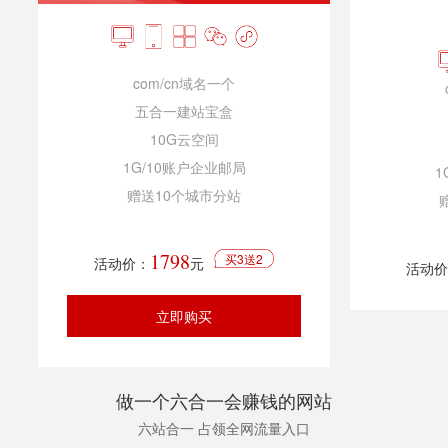
com/cn域名一个
五合一建站宝盒
10G云空间
1G/10账户企业邮局
1
赠送10个城市分站
1798
买3送2
活动价：
元
活动价
立即购买
做一个六合一会赚钱的网站
六站合一 占领全网流量入口