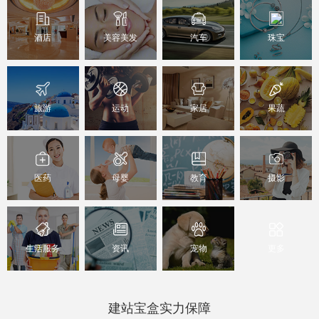
酒店
美容美发
汽车
珠宝
旅游
运动
家居
果蔬
医药
母婴
教育
摄影
生活服务
资讯
宠物
更多
建站宝盒实力保障